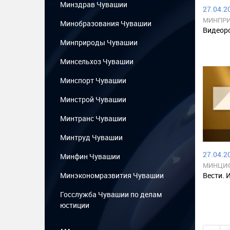
Минздрав Чувашии
27.04.20
МИНПРИ
Минобразования Чувашии
Видеоро
Минприроды Чувашии
Минсельхоз Чувашии
Минспорт Чувашии
Минстрой Чувашии
Минтранс Чувашии
Минтруд Чувашии
27.04.20
Минфин Чувашии
МИНЦИ
Минэкономразвития Чувашии
Вести. 
Госслужба Чувашии по делам
юстиции
...