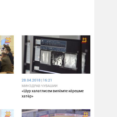
28.04.2018 | 16:21
МИНЗДРАВ ЧУВАШИИ
«Шур халатлисем вилĕмпе кĕрешме
хатĕр»