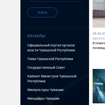
Войти
28.04.20
КАНАЛЫ
МИНСПО
В Новоч
Официальный портал органов
посвящ
власти Чувашской Республики
Глава Чувашской Республики
Государственный Cовет
Кабинет Министров Чувашской
Республики
Минкультуры Чувашии
Минцифры Чувашии