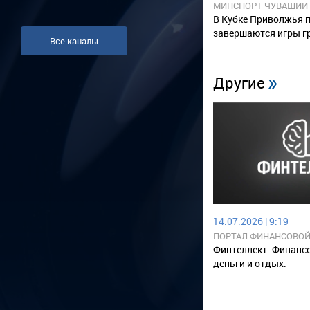
МИНСПОРТ ЧУВАШИИ
В Кубке Приволжья п
завершаются игры г
Все каналы
Другие
14.07.2026 | 9:19
ПОРТАЛ ФИНАНСОВОЙ
ЧУВАШСКОЙ РЕСПУБЛ
Финтеллект. Финанс
деньги и отдых.