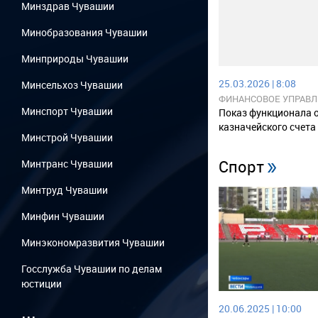
Минздрав Чувашии
Минобразования Чувашии
Минприроды Чувашии
25.03.2026 | 8:08
Минсельхоз Чувашии
ФИНАНСОВОЕ УПРАВЛ
Минспорт Чувашии
АДМИНИСТРАЦИИ ГО
Показ функционала 
казначейского счета
Минстрой Чувашии
Спорт
Минтранс Чувашии
Минтруд Чувашии
Минфин Чувашии
Минэкономразвития Чувашии
Госслужба Чувашии по делам
юстиции
...
20.06.2025 | 10:00