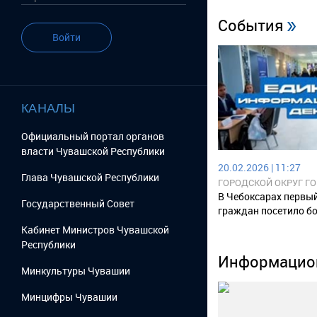
События
Войти
КАНАЛЫ
Официальный портал органов
власти Чувашской Республики
20.02.2026 | 11:27
Глава Чувашской Республики
ГОРОДСКОЙ ОКРУГ Г
ЧУВАШСКОЙ РЕСПУБ
В Чебоксарах первы
Государственный Cовет
граждан посетило бо
Кабинет Министров Чувашской
Республики
Информацион
Минкультуры Чувашии
Минцифры Чувашии