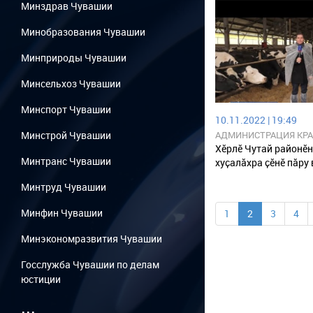
Минздрав Чувашии
Минобразования Чувашии
Минприроды Чувашии
Минсельхоз Чувашии
Минспорт Чувашии
10.11.2022 | 19:49
Минстрой Чувашии
АДМИНИСТРАЦИЯ КР
РАЙОНА ЧУВАШСКОЙ 
Хӗрлӗ Чутай районӗн
Минтранс Чувашии
хуҫалӑхра ҫӗнӗ пӑру 
Минтруд Чувашии
Минфин Чувашии
1
2
3
4
Минэкономразвития Чувашии
Госслужба Чувашии по делам
юстиции
...