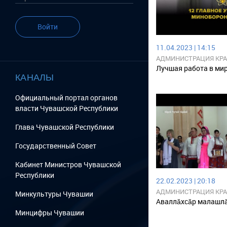
Войти
11.04.2023 | 14:15
АДМИНИСТРАЦИЯ КР
РАЙОНА ЧУВАШСКОЙ 
Лучшая работа в мире
КАНАЛЫ
Официальный портал органов
власти Чувашской Республики
Глава Чувашской Республики
Государственный Cовет
Кабинет Министров Чувашской
Республики
22.02.2023 | 20:18
АДМИНИСТРАЦИЯ КР
Минкультуры Чувашии
РАЙОНА ЧУВАШСКОЙ 
Аваллăхсăр малашлă
Минцифры Чувашии