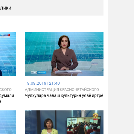
блики
19.09.2019 | 21:40
СКОГО
АДМИНИСТРАЦИЯ КРАСНОЧЕТАЙСКОГО
КИ
РАЙОНА ЧУВАШСКОЙ РЕСПУБЛИКИ
идумали
Чулхулара чӑваш культурин уявӗ иртрӗ
а