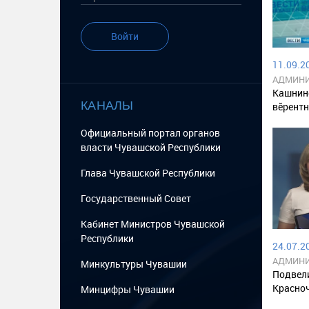
Войти
11.09.20
АДМИНИ
РАЙОНА
Кашнине
КАНАЛЫ
вӗрентн
Официальный портал органов
власти Чувашской Республики
Глава Чувашской Республики
Государственный Cовет
Кабинет Министров Чувашской
Республики
24.07.20
АДМИНИ
Минкультуры Чувашии
РАЙОНА
Подвели
Красноч
Минцифры Чувашии