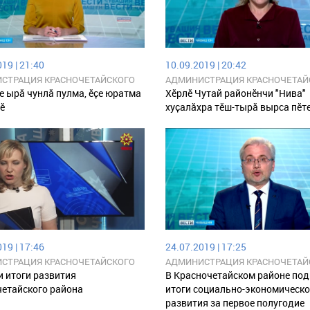
19 | 21:40
10.09.2019 | 20:42
СТРАЦИЯ КРАСНОЧЕТАЙСКОГО
АДМИНИСТРАЦИЯ КРАСНОЧЕТАЙ
 ЧУВАШСКОЙ РЕСПУБЛИКИ
РАЙОНА ЧУВАШСКОЙ РЕСПУБЛИ
 ырӑ чунлӑ пулма, ӗҫе юратма
Хӗрлӗ Чутай районӗнчи "Нива"
ӗ
хуҫалӑхра тӗш-тырӑ вырса пӗт
19 | 17:46
24.07.2019 | 17:25
СТРАЦИЯ КРАСНОЧЕТАЙСКОГО
АДМИНИСТРАЦИЯ КРАСНОЧЕТАЙ
 ЧУВАШСКОЙ РЕСПУБЛИКИ
РАЙОНА ЧУВАШСКОЙ РЕСПУБЛИ
 итоги развития
В Красночетайском районе по
етайского района
итоги социально-экономическо
развития за первое полугодие