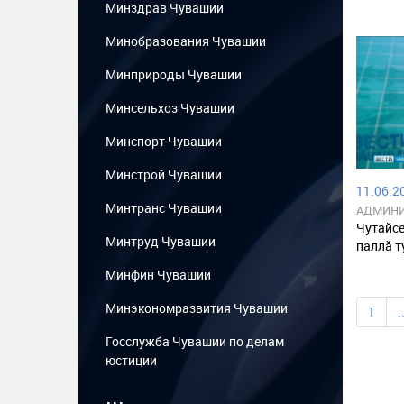
Минздрав Чувашии
Минобразования Чувашии
Минприроды Чувашии
Минсельхоз Чувашии
Минспорт Чувашии
Минстрой Чувашии
11.06.20
Минтранс Чувашии
АДМИНИ
РАЙОНА
Чутайсе
Минтруд Чувашии
паллӑ т
Минфин Чувашии
Минэкономразвития Чувашии
1
.
Госслужба Чувашии по делам
юстиции
...