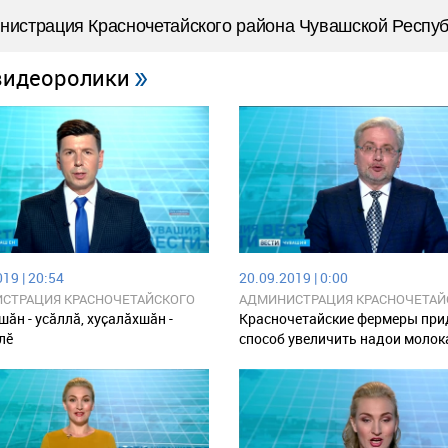
нистрация Красночетайского района Чувашской Респу
видеоролики
19 | 20:54
20.09.2019 | 0:00
СТРАЦИЯ КРАСНОЧЕТАЙСКОГО
АДМИНИСТРАЦИЯ КРАСНОЧЕТАЙ
 ЧУВАШСКОЙ РЕСПУБЛИКИ
РАЙОНА ЧУВАШСКОЙ РЕСПУБЛИ
ӑн - усӑллӑ, хуҫалӑхшӑн -
Красночетайские фермеры пр
лӗ
способ увеличить надои молок