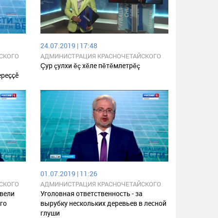
24.07.2019 | 17:48
СКОГО
АДМИНИСТРАЦИЯ КРАСНОЧЕТАЙСКОГО
КИ
РАЙОНА ЧУВАШСКОЙ РЕСПУБЛИКИ
Çур çулхи ĕç хĕле пĕтĕмлетрĕç
ереҫҫӗ
01.07.2019 | 11:26
СКОГО
АДМИНИСТРАЦИЯ КРАСНОЧЕТАЙСКОГО
КИ
РАЙОНА ЧУВАШСКОЙ РЕСПУБЛИКИ
двели
Уголовная ответственность - за
го
вырубку нескольких деревьев в лесной
глуши