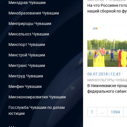
Минздрав Чувашии
На что Россияне гот
нашей сборной по фу
Минобразования Чувашии
Минприроды Чувашии
Минсельхоз Чувашии
Минспорт Чувашии
Минстрой Чувашии
Минтранс Чувашии
06.07.2018 | 12:43
Минтруд Чувашии
МИНКУЛЬТУРЫ ЧУВА
В Нижнекамске прош
Минфин Чувашии
федерального сабан
Минэкономразвития Чувашии
Госслужба Чувашии по делам
1
...
1094
юстиции
...