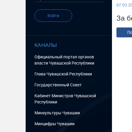
07.03.20
За б
Войти
По
КАНАЛЫ
Официальный портал органов
власти Чувашской Республики
Глава Чувашской Республики
Государственный Cовет
Кабинет Министров Чувашской
Республики
Минкультуры Чувашии
Минцифры Чувашии