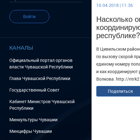
10.04.2018 | 11:36
Насколько о
Войти
координирую
республике?
КАНАЛЫ
В Цивильском районе
по вызову скорой пр
Официальный портал органов
единому номеру поп
власти Чувашской Республики
и как координируют 
Глава Чувашской Республики
Волкова. http://ntrk
Государственный Cовет
Поделиться
Кабинет Министров Чувашской
Республики
Минкультуры Чувашии
Минцифры Чувашии