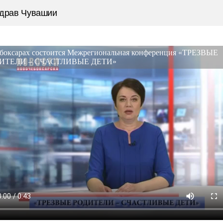
драв Чувашии