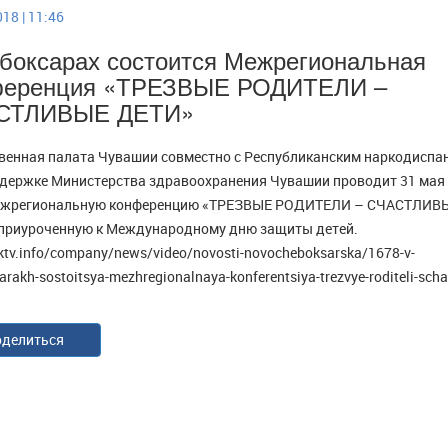
18 | 11:46
боксарах состоится Межрегиональная
ференция «ТРЕЗВЫЕ РОДИТЕЛИ –
СТЛИВЫЕ ДЕТИ»
енная палата Чувашии совместно с Республиканским наркодиспа
держке Министерства здравоохранения Чувашии проводит 31 мая
ежрегиональную конференцию «ТРЕЗВЫЕ РОДИТЕЛИ – СЧАСТЛИВ
приуроченную к Международному дню защиты детей.
nktv.info/company/news/video/novosti-novocheboksarska/1678-v-
rakh-sostoitsya-mezhregionalnaya-konferentsiya-trezvye-roditeli-schas
делиться