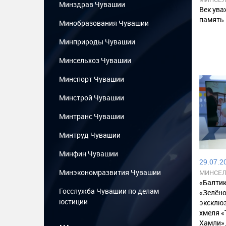
Минздрав Чувашии
Век ува
память
Минобразования Чувашии
Минприроды Чувашии
Минсельхоз Чувашии
Минспорт Чувашии
Минстрой Чувашии
Минтранс Чувашии
Минтруд Чувашии
Минфин Чувашии
29.07.20
Минэкономразвития Чувашии
МИНСЕЛ
«Балтик
Госслужба Чувашии по делам
«Зелёно
юстиции
эксклюз
хмеля «
...
Хамли»