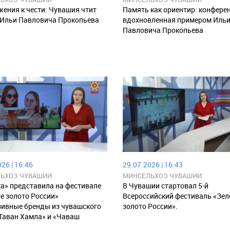
жения к чести: Чувашия чтит
Память как ориентир: конфере
 Ильи Павловича Прокопьева
вдохновленная примером Иль
Павловича Прокопьева
26 | 16:46
29.07.2026 | 16:43
ЬХОЗ ЧУВАШИИ
МИНСЕЛЬХОЗ ЧУВАШИИ
а» представила на фестивале
В Чувашии стартовал 5-й
е золото России»
Всероссийский фестиваль «Зел
ивные бренды из чувашского
золото России».
Таван Хамла» и «Чаваш
.