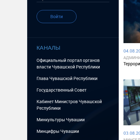
Войти
КАНАЛЫ
04.08.20
АДМИНИ
Официальный портал органов
РАЙОНА
Террори
власти Чувашской Республики
Глава Чувашской Республики
Государственный Cовет
Кабинет Министров Чувашской
Республики
Минкультуры Чувашии
Минцифры Чувашии
03.08.20
МИНСЕЛ