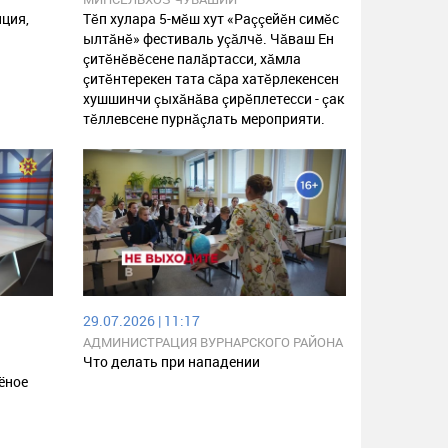
нция,
Тĕп хулара 5-мĕш хут «Раççейĕн симĕс
и
ылтăнĕ» фестиваль уçăлчĕ. Чăваш Ен
çитĕнĕвĕсене палăртасси, хăмла
çитĕнтерекен тата сăра хатĕрлекенсен
хушшинчи çыхăнăва çирĕплетесси - çак
тĕллевсене пурнăçлать мероприяти.
29.07.2026 | 11:17
АДМИНИСТРАЦИЯ ВУРНАРСКОГО РАЙОНА
ЧУВАШСКОЙ РЕСПУБЛИКИ
Что делать при нападении
ёное