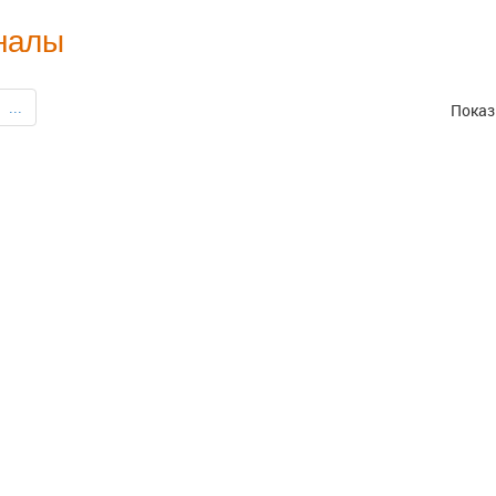
налы
...
Показ