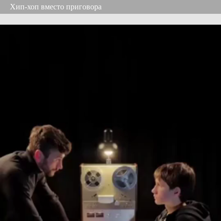
Хип-хоп вместо приговора