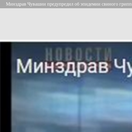
Минздрав Чувашии предупредил об эпидемии свиного гриппа