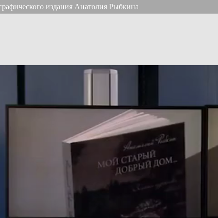
ографического издания Анатолия Рыбкина