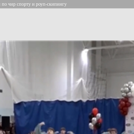
 по чир спорту и роуп-скипингу