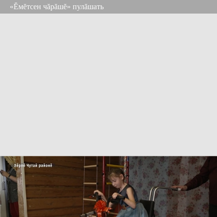
«Ĕмĕтсен чăрăшĕ» пулăшать