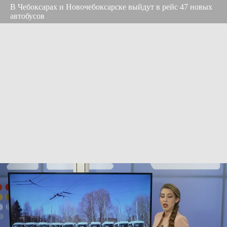
В Чебоксарах и Новочебоксарске выйдут в рейс 47 новых
автобусов